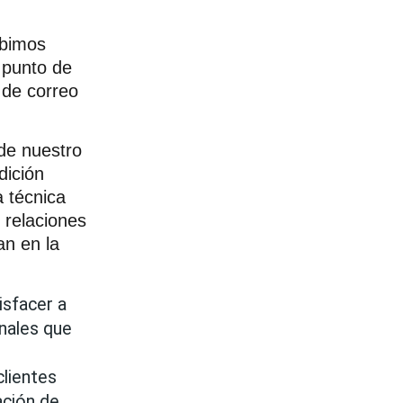
ibimos
l punto de
 de correo
de nuestro
dición
a técnica
 relaciones
an en la
sfacer a 
nales que 
ientes 
ción de 