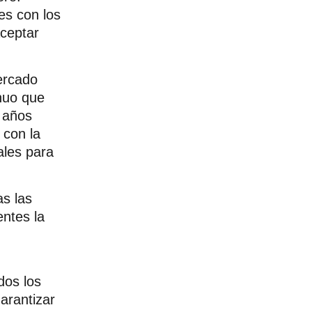
es con los
aceptar
ercado
inuo que
s años
 con la
ales para
s las
entes la
dos los
garantizar