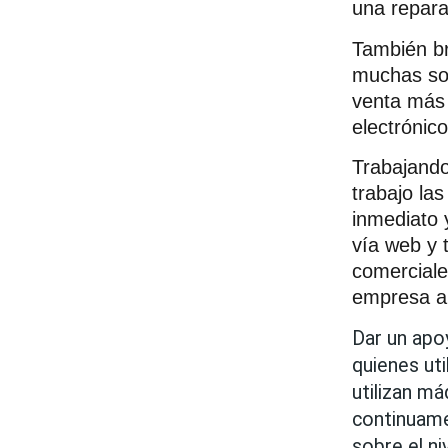
una repara
También br
muchas sol
venta más 
electrónico
Trabajando
trabajo la
inmediato 
vía web y 
comerciale
empresa a
Dar un apo
quienes uti
utilizan má
continuame
sobre el ni