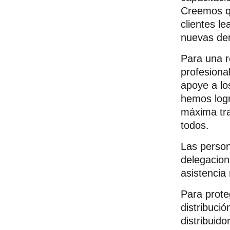
Creemos qu
clientes l
nuevas de
Para una r
profesional
apoye a lo
hemos logr
máxima tra
todos.
Las person
delegacion
asistencia
Para prote
distribuci
distribuido