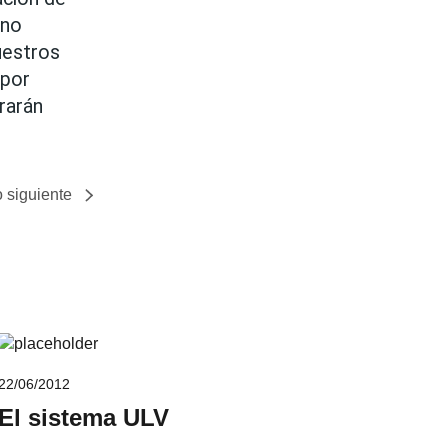
no 
estros 
por 
arán 
o siguiente
22/06/2012
El sistema ULV