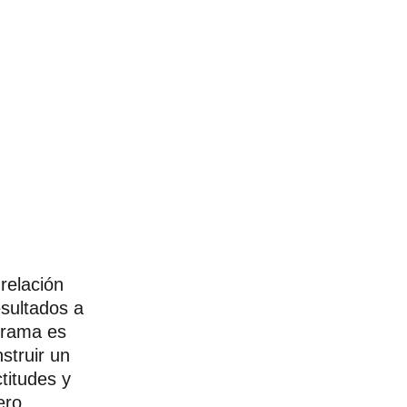
relación
esultados a
grama es
struir un
titudes y
ero.