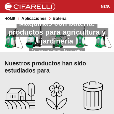
Aplicaciones
Batería
HOME
Máquinas con batería:
PRODUCTOS
productos para agricultura y
APLICACIONES
jardinería
SOPORTE
La nueva forma de trabajar
Nuestros productos han sido
RECURSOS
estudiados para
CONTACTOS
Distribuidores