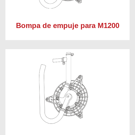
Empresa
News & Eventos
Bompa de empuje para M1200
Búsqueda
BÚSQUEDA