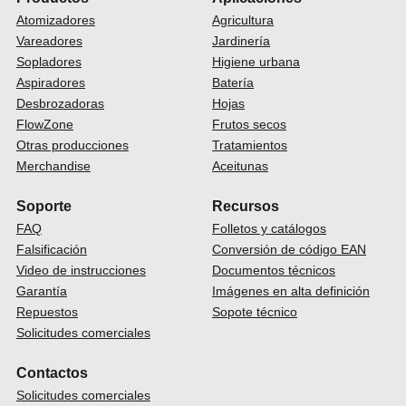
Atomizadores
Agricultura
Vareadores
Jardinería
Sopladores
Higiene urbana
Aspiradores
Batería
Desbrozadoras
Hojas
FlowZone
Frutos secos
Otras producciones
Tratamientos
Merchandise
Aceitunas
Soporte
Recursos
FAQ
Folletos y catálogos
Falsificación
Conversión de código EAN
Video de instrucciones
Documentos técnicos
Garantía
Imágenes en alta definición
Repuestos
Sopote técnico
Solicitudes comerciales
Contactos
Solicitudes comerciales