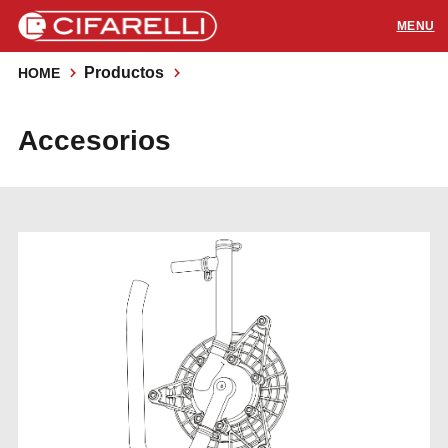
Productos
HOME
PRODUCTOS
Accesorios
APLICACIONES
SOPORTE
RECURSOS
CONTACTOS
Distribuidores