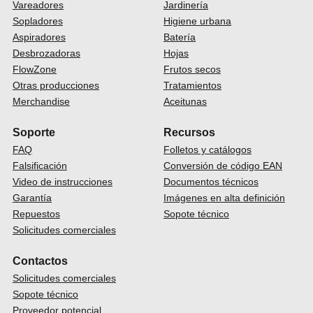
Vareadores
Jardinería
Sopladores
Higiene urbana
Aspiradores
Batería
Desbrozadoras
Hojas
FlowZone
Frutos secos
Otras producciones
Tratamientos
Merchandise
Aceitunas
Soporte
Recursos
FAQ
Folletos y catálogos
Falsificación
Conversión de código EAN
Video de instrucciones
Documentos técnicos
Garantía
Imágenes en alta definición
Repuestos
Sopote técnico
Solicitudes comerciales
Contactos
Solicitudes comerciales
Sopote técnico
Proveedor potencial