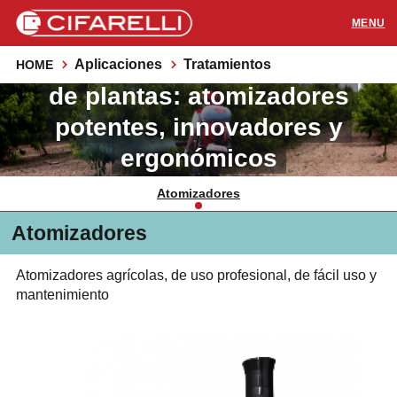
Máquinas para el tratamiento
Aplicaciones
Tratamientos
HOME
PRODUCTOS
de plantas: atomizadores
potentes, innovadores y
APLICACIONES
ergonómicos
SOPORTE
Dal 1967 lo strumento per gli agricoltori nel mondo
Atomizadores
RECURSOS
Atomizadores
CONTACTOS
Atomizadores agrícolas, de uso profesional, de fácil uso y
mantenimiento
Distribuidores