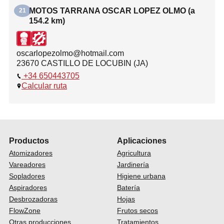
MOTOS TARRANA OSCAR LOPEZ OLMO (a
21
154.2 km)
oscarlopezolmo@hotmail.com
23670 CASTILLO DE LOCUBIN (JA)
+34 650443705
Calcular ruta
Productos
Aplicaciones
Atomizadores
Agricultura
Vareadores
Jardinería
Sopladores
Higiene urbana
Aspiradores
Batería
Desbrozadoras
Hojas
FlowZone
Frutos secos
Otras producciones
Tratamientos